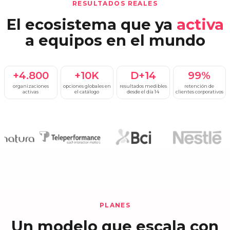
RESULTADOS REALES
El ecosistema que ya
activa
a equipos en el mundo
+4.800
+10K
D+14
99%
organizaciones
opciones globales en
resultados medibles
retención de
activas
el catálogo
desde el día 14
clientes corporativos
PLANES
Un modelo que escala con