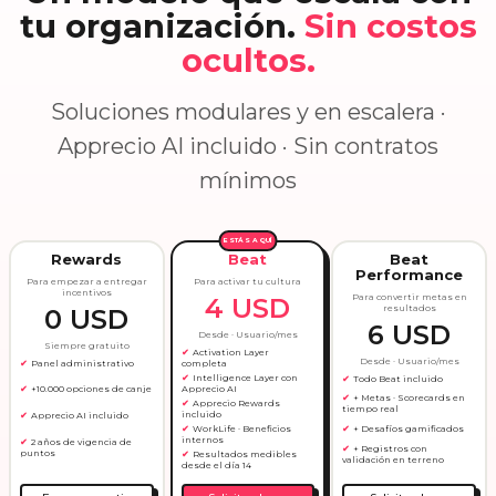
tu organización.
Sin costos
ocultos.
Soluciones modulares y en escalera ·
Apprecio AI incluido · Sin contratos
mínimos
ESTÁS AQUÍ
Rewards
Beat
Beat
Performance
Para empezar a entregar
Para activar tu cultura
incentivos
Para convertir metas en
4 USD
resultados
0 USD
6 USD
Desde · Usuario/mes
Siempre gratuito
Activation Layer
Desde · Usuario/mes
Panel administrativo
completa
Intelligence Layer con
Todo Beat incluido
Apprecio AI
+10.000 opciones de canje
+ Metas · Scorecards en
Apprecio Rewards
tiempo real
incluido
Apprecio AI incluido
WorkLife · Beneficios
+ Desafíos gamificados
internos
2 años de vigencia de
+ Registros con
puntos
Resultados medibles
validación en terreno
desde el día 14