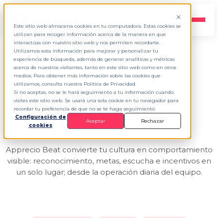
ES
▾
Este sitio web almacena cookies en tu computadora. Estas cookies se
utilizan para recoger información acerca de la manera en que
interactúas con nuestro sitio web y nos permiten recordarte.
Utilizamos esta información para mejorar y personalizar tu
experiencia de búsqueda, además de generar analíticas y métricas
APPRECIO BEAT
acerca de nuestros visitantes, tanto en este sitio web como en otros
medios. Para obtener más información sobre las cookies que
utilizamos, consulta nuestra Política de Privacidad.
El pulso
de tu
Si no aceptas, no se le hará seguimiento a tu información cuando
visites este sitio web. Se usará una sola cookie en tu navegador para
cultura en acción.
recordar tu preferencia de que no se te haga seguimiento.
Configuración de
Aceptar
Rechazar
cookies
Apprecio Beat convierte tu cultura en comportamiento
visible: reconocimiento, metas, escucha e incentivos en
un solo lugar; desde la operación diaria del equipo.