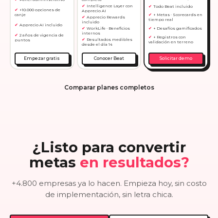
Intelligence Layer con
Todo Beat incluido
+10.000 opciones de
Apprecio AI
canje
+ Metas · Scorecards en
Apprecio Rewards
tiempo real
incluido
Apprecio AI incluido
WorkLife · Beneficios
+ Desafíos gamificados
internos
2 años de vigencia de
+ Registros con
Resultados medibles
puntos
validación en terreno
desde el día 14
Empezar gratis
Conocer Beat
Solicitar demo
Comparar planes completos
¿Listo para convertir
metas
en resultados?
+4.800 empresas ya lo hacen. Empieza hoy, sin costo
de implementación, sin letra chica.