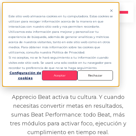
ES
▾
Este sitio web almacena cookies en tu computadora. Estas cookies se
utilizan para recoger información acerca de la manera en que
interactúas con nuestro sitio web y nos permiten recordarte.
Utilizamos esta información para mejorar y personalizar tu
experiencia de búsqueda, además de generar analíticas y métricas
acerca de nuestros visitantes, tanto en este sitio web como en otros
APPRECIO BEAT PERFORMANCE
medios. Para obtener más información sobre las cookies que
utilizamos, consulta nuestra Política de Privacidad.
Si no aceptas, no se le hará seguimiento a tu información cuando
Convierte metas
visites este sitio web. Se usará una sola cookie en tu navegador para
recordar tu preferencia de que no se te haga seguimiento.
en
resultados.
Configuración de
Aceptar
Rechazar
cookies
Apprecio Beat activa tu cultura. Y cuando
necesitas convertir metas en resultados,
sumas Beat Performance: todo Beat, más
tres módulos para activar foco, ejecución y
cumplimiento en tiempo real.