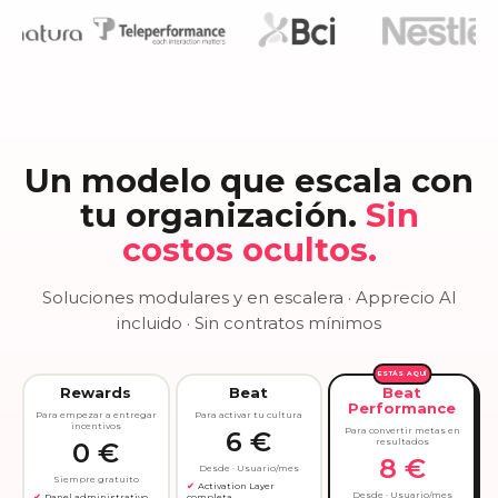
Un modelo que escala con
tu organización.
Sin
costos ocultos.
Soluciones modulares y en escalera · Apprecio AI
incluido · Sin contratos mínimos
ESTÁS AQUÍ
Rewards
Beat
Beat
Performance
Para empezar a entregar
Para activar tu cultura
incentivos
Para convertir metas en
6 €
resultados
0 €
8 €
Desde · Usuario/mes
Siempre gratuito
Activation Layer
Desde · Usuario/mes
Panel administrativo
completa