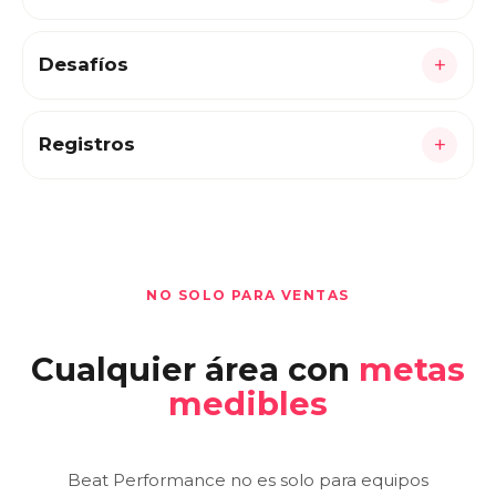
Cada persona sabe cómo va, qué necesita y qué
debe hacer.
+
Desafíos
La ejecución se vuelve una experiencia, no una
orden.
+
Registros
Lo que pasa en terreno, validado en tiempo
real.
NO SOLO PARA VENTAS
Cualquier área con
metas
medibles
Beat Performance no es solo para equipos