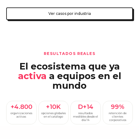
Ver casos por industria
RESULTADOS REALES
El ecosistema que ya
activa
a equipos en el
mundo
+4.800
+10K
D+14
99%
organizaciones
opciones globales
resultados
retención de
activas
en el catálogo
medibles desde el
clientes
día 14
corporativos