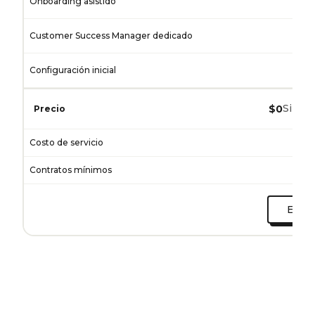
Onboarding asistido
Customer Success Manager dedicado
Configuración inicial
Se
Sin co
$0
Precio
Costo de servicio
Contratos mínimos
Empez