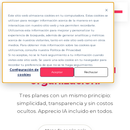
ES
▾
Este sitio web almacena cookies en tu computadora. Estas cookies se
utilizan para recoger información acerca de la manera en que
interactúas con nuestro sitio web y nos permiten recordarte.
Utilizamos esta información para mejorar y personalizar tu
experiencia de búsqueda, además de generar analíticas y métricas
acerca de nuestros visitantes, tanto en este sitio web como en otros
PRECIOS Y PLANES
medios. Para obtener más información sobre las cookies que
utilizamos, consulta nuestra Política de Privacidad.
Elige el plan que
Si no aceptas, no se le hará seguimiento a tu información cuando
visites este sitio web. Se usará una sola cookie en tu navegador para
mejor se
ajusta a tu
recordar tu preferencia de que no se te haga seguimiento.
Configuración de
Aceptar
Rechazar
cookies
organización.
Tres planes con un mismo principio:
simplicidad, transparencia y sin costos
ocultos. Apprecio IA incluido en todos.