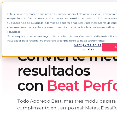
Usuarios
Empresas
Este sitio web almacena cookies en tu computadora. Estas cookies se utilizan para
en que interactúas con nuestro sitio web y nos permiten recordarte. Utilizamos est
tu experiencia de búsqueda, además de generar analíticas y métricas acerca de nuestr
como en otros medios. Para obtener más información sobre las cookies que utilizamo
Privacidad.
Si no aceptas, no se le hará seguimiento a tu información cuando visites este sitio 
navegador para recordar tu preferencia de que no se te haga seguimiento.
APPRECIO BEAT PERFORMANCE
Configuración de
A
Convierte met
cookies
resultados
con
Beat Per
Todo Apprecio Beat, mas tres módulos para ac
cumplimiento en tiempo real: Metas, Desafío