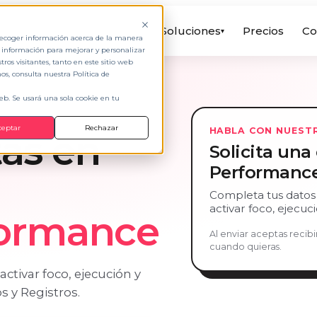
Soluciones
Precios
Co
▾
 recoger información acerca de la manera
a información para mejorar y personalizar
os visitantes, tanto en este sitio web
s, consulta nuestra Política de
web. Se usará una sola cookie en tu
ceptar
Rechazar
HABLA CON NUEST
as en
Solicita un
Performanc
Completa tus datos
activar foco, ejecu
formance
Al enviar aceptas reci
cuando quieras.
tivar foco, ejecución y
s y Registros.