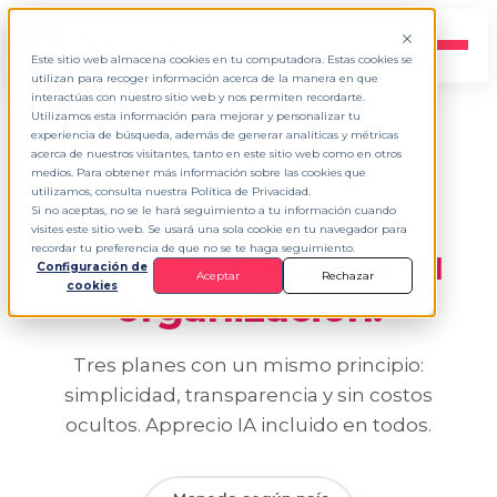
ES
▾
Este sitio web almacena cookies en tu computadora. Estas cookies se
utilizan para recoger información acerca de la manera en que
interactúas con nuestro sitio web y nos permiten recordarte.
Utilizamos esta información para mejorar y personalizar tu
experiencia de búsqueda, además de generar analíticas y métricas
acerca de nuestros visitantes, tanto en este sitio web como en otros
PRECIOS Y PLANES
medios. Para obtener más información sobre las cookies que
utilizamos, consulta nuestra Política de Privacidad.
Elige el plan que
Si no aceptas, no se le hará seguimiento a tu información cuando
visites este sitio web. Se usará una sola cookie en tu navegador para
mejor se
ajusta a tu
recordar tu preferencia de que no se te haga seguimiento.
Configuración de
Aceptar
Rechazar
cookies
organización.
Tres planes con un mismo principio:
simplicidad, transparencia y sin costos
ocultos. Apprecio IA incluido en todos.