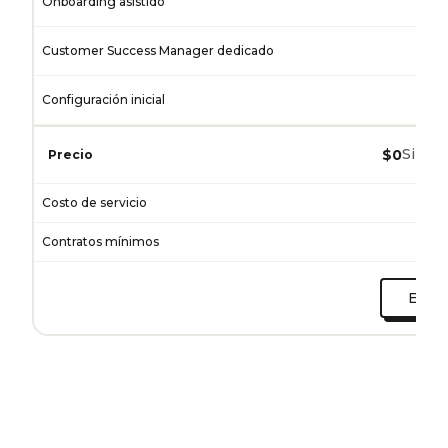
Onboarding asistido
Customer Success Manager dedicado
Configuración inicial
Se
Sin co
$0
Precio
Costo de servicio
Contratos mínimos
Empez