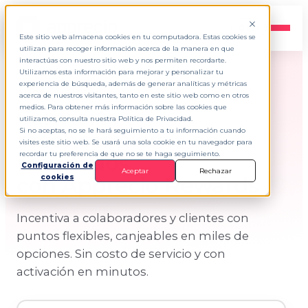
ES
▾
Este sitio web almacena cookies en tu computadora. Estas cookies se
utilizan para recoger información acerca de la manera en que
interactúas con nuestro sitio web y nos permiten recordarte.
Utilizamos esta información para mejorar y personalizar tu
experiencia de búsqueda, además de generar analíticas y métricas
APPRECIO REWARDS
acerca de nuestros visitantes, tanto en este sitio web como en otros
medios. Para obtener más información sobre las cookies que
Convierte
utilizamos, consulta nuestra Política de Privacidad.
Si no aceptas, no se le hará seguimiento a tu información cuando
reconocimiento en
visites este sitio web. Se usará una sola cookie en tu navegador para
resultados
recordar tu preferencia de que no se te haga seguimiento.
Configuración de
Aceptar
Rechazar
con
Apprecio Rewards
cookies
Incentiva a colaboradores y clientes con
puntos flexibles, canjeables en miles de
opciones. Sin costo de servicio y con
activación en minutos.