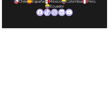
Chile
España
México
Colombia
Perú
Ecuador