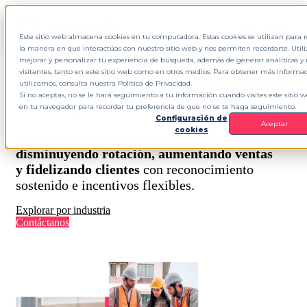
ES
▾
Este sitio web almacena cookies en tu computadora. Estas cookies se utilizan para 
la manera en que interactúas con nuestro sitio web y nos permiten recordarte. Uti
mejorar y personalizar tu experiencia de búsqueda, además de generar analíticas y 
Cómo reconocen e incentivan
visitantes, tanto en este sitio web como en otros medios. Para obtener más informac
utilizamos, consulta nuestra Política de Privacidad.
las
empresas de tu industria
Si no aceptas, no se le hará seguimiento a tu información cuando visites este sitio 
en tu navegador para recordar tu preferencia de que no se te haga seguimiento.
Configuración de
Aceptar
cookies
Descubre cómo compañías en el mundo están
disminuyendo rotación, aumentando ventas
y fidelizando clientes
con reconocimiento
sostenido e incentivos flexibles.
Explorar por industria
Contáctanos