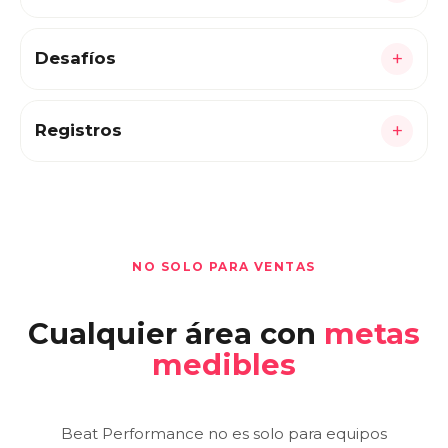
Cada persona sabe cómo va, qué necesita y qué
debe hacer.
+
Desafíos
La ejecución se vuelve una experiencia, no una
orden.
+
Registros
Lo que pasa en terreno, validado en tiempo
real.
NO SOLO PARA VENTAS
Cualquier área con
metas
medibles
Beat Performance no es solo para equipos