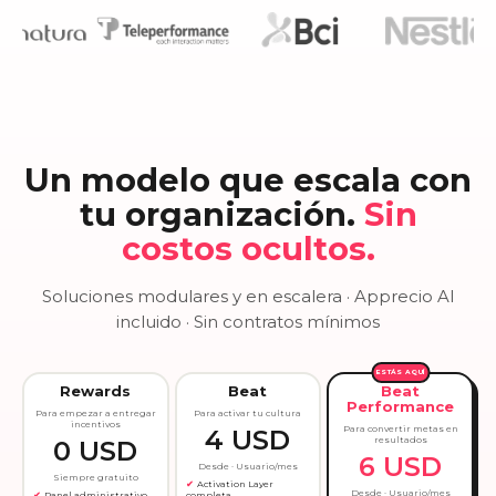
Un modelo que escala con
tu organización.
Sin
costos ocultos.
Soluciones modulares y en escalera · Apprecio AI
incluido · Sin contratos mínimos
ESTÁS AQUÍ
Rewards
Beat
Beat
Performance
Para empezar a entregar
Para activar tu cultura
incentivos
Para convertir metas en
4 USD
resultados
0 USD
6 USD
Desde · Usuario/mes
Siempre gratuito
Activation Layer
Desde · Usuario/mes
Panel administrativo
completa