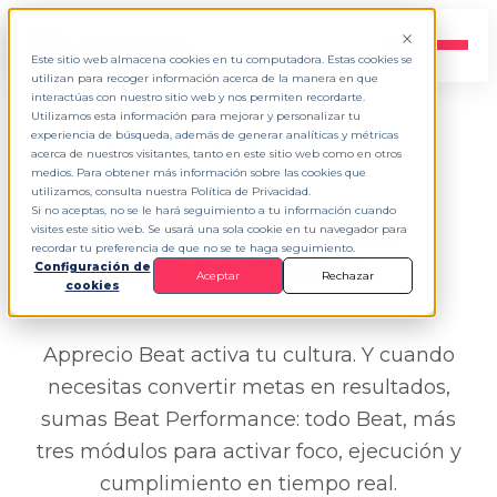
ES
▾
Este sitio web almacena cookies en tu computadora. Estas cookies se
utilizan para recoger información acerca de la manera en que
interactúas con nuestro sitio web y nos permiten recordarte.
Utilizamos esta información para mejorar y personalizar tu
experiencia de búsqueda, además de generar analíticas y métricas
acerca de nuestros visitantes, tanto en este sitio web como en otros
APPRECIO BEAT PERFORMANCE
medios. Para obtener más información sobre las cookies que
utilizamos, consulta nuestra Política de Privacidad.
Si no aceptas, no se le hará seguimiento a tu información cuando
Convierte metas
visites este sitio web. Se usará una sola cookie en tu navegador para
recordar tu preferencia de que no se te haga seguimiento.
en
resultados.
Configuración de
Aceptar
Rechazar
cookies
Apprecio Beat activa tu cultura. Y cuando
necesitas convertir metas en resultados,
sumas Beat Performance: todo Beat, más
tres módulos para activar foco, ejecución y
cumplimiento en tiempo real.