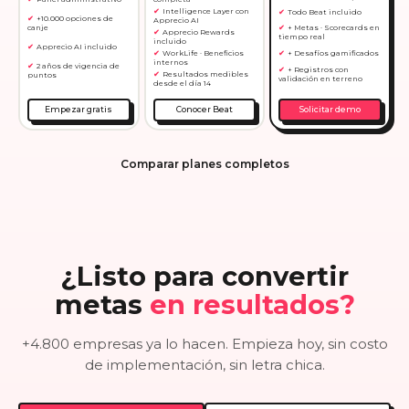
Intelligence Layer con
Todo Beat incluido
+10.000 opciones de
Apprecio AI
canje
+ Metas · Scorecards en
Apprecio Rewards
tiempo real
incluido
Apprecio AI incluido
WorkLife · Beneficios
+ Desafíos gamificados
internos
2 años de vigencia de
+ Registros con
Resultados medibles
puntos
validación en terreno
desde el día 14
Empezar gratis
Conocer Beat
Solicitar demo
Comparar planes completos
¿Listo para convertir
metas
en resultados?
+4.800 empresas ya lo hacen. Empieza hoy, sin costo
de implementación, sin letra chica.