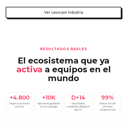
Ver casos por industria
RESULTADOS REALES
El ecosistema que ya
activa
a equipos en el
mundo
+4.800
+10K
D+14
99%
organizaciones
opciones globales
resultados
retención de
activas
en el catálogo
medibles desde el
clientes
día 14
corporativos