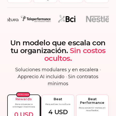
Un modelo que escala con
tu organización.
Sin costos
ocultos.
Soluciones modulares y en escalera ·
Apprecio AI incluido · Sin contratos
mínimos
ESTÁS AQUÍ
Rewards
Beat
Beat
Performance
Para empezar a
Para activar tu cultura
entregar incentivos
Para convertir metas en
4 USD
resultados
0 USD