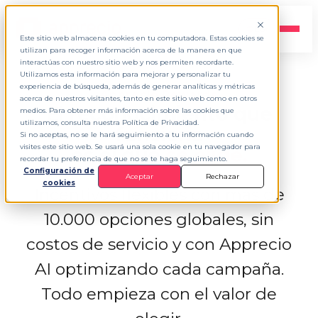
ES
▾
Este sitio web almacena cookies en tu computadora. Estas cookies se
utilizan para recoger información acerca de la manera en que
interactúas con nuestro sitio web y nos permiten recordarte.
Utilizamos esta información para mejorar y personalizar tu
experiencia de búsqueda, además de generar analíticas y métricas
Apprecio Rewards
acerca de nuestros visitantes, tanto en este sitio web como en otros
El reconocimiento que
medios. Para obtener más información sobre las cookies que
utilizamos, consulta nuestra Política de Privacidad.
funciona
Si no aceptas, no se le hará seguimiento a tu información cuando
visites este sitio web. Se usará una sola cookie en tu navegador para
es el que
se elige.
recordar tu preferencia de que no se te haga seguimiento.
Configuración de
Aceptar
Rechazar
cookies
Incentivos flexibles con más de
10.000 opciones globales, sin
costos de servicio y con Apprecio
AI optimizando cada campaña.
Todo empieza con el valor de