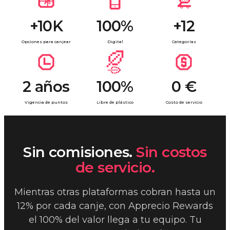
+10K
100%
+12
Opciones para canjear
Digital
Categorías
2 años
100%
0 €
Vigencia de puntos
Libre de plástico
Costo de servicio
Sin comisiones.
Sin costos
de servicio.
Mientras otras plataformas cobran hasta un
12% por cada canje, con Apprecio Rewards
el 100% del valor llega a tu equipo. Tu