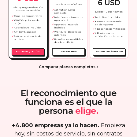
6 USD
Desde · Usuario/mes
Siempre gratuito · Sin
Activation Layer
costos de servicio
Desde · Usuario/mes
completa
Panel administrativo
Intelligence Layer con
Todo Beat incluido
+10.000 opciones de
Apprecio AI
+ Metas · Scorecards
canje
Apprecio Rewards
en tiempo real
Apprecio AI incluido
incluido
+ Desafíos gamificados
API Key Manager
WorkLife · Beneficios
+ Registros con
internos
2 años de vigencia de
validación en terreno
puntos
Resultados medibles
desde el día 14
Empezar gratuito
Conocer Beat
Conocer Performance
Comparar planes completos →
El reconocimiento que
funciona es el que la
persona
elige.
+4.800 empresas ya lo hacen.
Empieza
hoy, sin costos de servicio, sin contratos