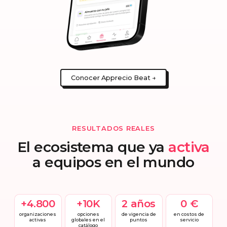
Conocer Apprecio Beat →
RESULTADOS REALES
El ecosistema que ya
activa
a equipos en el mundo
+4.800
+10K
2 años
0 €
organizaciones
opciones
de vigencia de
en costos de
activas
globales en el
puntos
servicio
catálogo