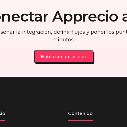
onectar Apprecio 
eñar la integración, definir flujos y poner los pu
minutos.
Habla con un asesor
io
Contenido