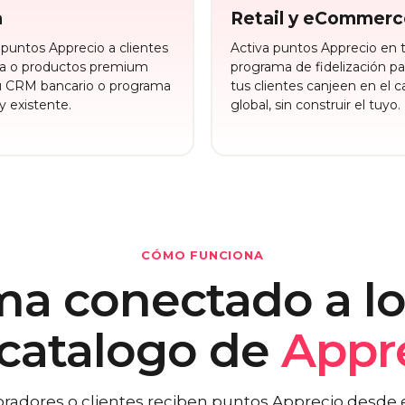
a
Retail y eCommerc
puntos Apprecio a clientes
Activa puntos Apprecio en 
ta o productos premium
programa de fidelización pa
u CRM bancario o programa
tus clientes canjeen en el 
y existente.
global, sin construir el tuyo.
CÓMO FUNCIONA
ma conectado a l
 catalogo de
Appre
oradores o clientes reciben puntos Apprecio desde e