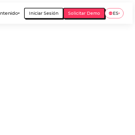
ntenido
Iniciar Sesión
Solicitar Demo
ES
▾
▾