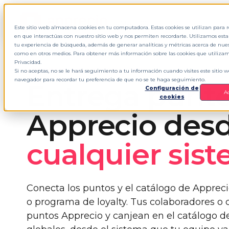
Usuarios
Empresas
Este sitio web almacena cookies en tu computadora. Estas cookies se utilizan para
en que interactúas con nuestro sitio web y nos permiten recordarte. Utilizamos est
tu experiencia de búsqueda, además de generar analíticas y métricas acerca de nuestr
como en otros medios. Para obtener más información sobre las cookies que utilizamo
Privacidad.
APPRECIO API KEY MANAGER
Si no aceptas, no se le hará seguimiento a tu información cuando visites este sitio 
navegador para recordar tu preferencia de que no se te haga seguimiento.
Entrega punt
Configuración de
A
cookies
Apprecio des
cualquier sist
Conecta los puntos y el catálogo de Apprec
o programa de loyalty. Tus colaboradores o 
puntos Apprecio y canjean en el catálogo d