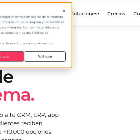
Soluciones
Precios
Co
▾
 recoger información acerca de la manera
a información para mejorar y personalizar
os visitantes, tanto en este sitio web
s, consulta nuestra Política de
web. Se usará una sola cookie en tu
os
ceptar
Rechazar
de
ema.
io a tu CRM, ERP, app
clientes reciben
e +10.000 opciones