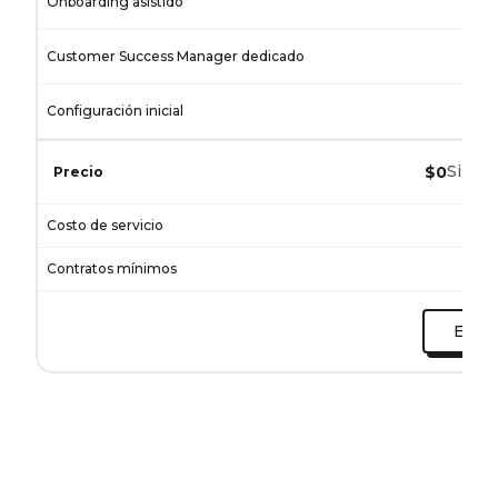
Onboarding asistido
Customer Success Manager dedicado
Configuración inicial
Se
Sin co
$0
Precio
Costo de servicio
Contratos mínimos
Empez