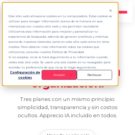
ES
▾
Este sitio web almacena cookies en tu computadora. Estas cookies se
utilizan para recoger información acerca de la manera en que
interactúas con nuestro sitio web y nos permiten recordarte.
Utilizamos esta información para mejorar y personalizar tu
experiencia de búsqueda, además de generar analíticas y métricas
acerca de nuestros visitantes, tanto en este sitio web como en otros
PRECIOS Y PLANES
medios. Para obtener más información sobre las cookies que
utilizamos, consulta nuestra Política de Privacidad.
Elige el plan que
Si no aceptas, no se le hará seguimiento a tu información cuando
visites este sitio web. Se usará una sola cookie en tu navegador para
mejor se
ajusta a tu
recordar tu preferencia de que no se te haga seguimiento.
Configuración de
Aceptar
Rechazar
cookies
organización.
Tres planes con un mismo principio:
simplicidad, transparencia y sin costos
ocultos. Apprecio IA incluido en todos.