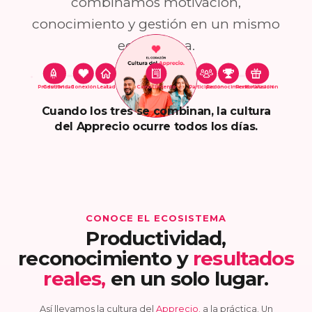
combinamos motivación,
conocimiento y gestión en un mismo
ecosistema.
Productividad
Gestión
Conexión
Lealtad
Conocimiento
Participación
Reconocimiento
Personalización
Motivación
Cuando los tres se combinan, la cultura
del Apprecio ocurre todos los días.
CONOCE EL ECOSISTEMA
Productividad,
reconocimiento y
resultados
reales,
en un solo lugar.
Así llevamos la cultura del
Apprecio.
a la práctica. Un