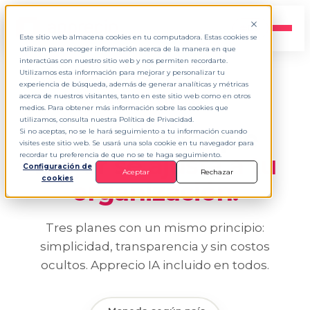
ES
▾
Este sitio web almacena cookies en tu computadora. Estas cookies se
utilizan para recoger información acerca de la manera en que
interactúas con nuestro sitio web y nos permiten recordarte.
Utilizamos esta información para mejorar y personalizar tu
experiencia de búsqueda, además de generar analíticas y métricas
acerca de nuestros visitantes, tanto en este sitio web como en otros
PRECIOS Y PLANES
medios. Para obtener más información sobre las cookies que
utilizamos, consulta nuestra Política de Privacidad.
Elige el plan que
Si no aceptas, no se le hará seguimiento a tu información cuando
visites este sitio web. Se usará una sola cookie en tu navegador para
mejor se
ajusta a tu
recordar tu preferencia de que no se te haga seguimiento.
Configuración de
Aceptar
Rechazar
cookies
organización.
Tres planes con un mismo principio:
simplicidad, transparencia y sin costos
ocultos. Apprecio IA incluido en todos.