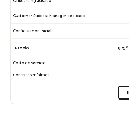
Onboarding asistido
Customer Success Manager dedicado
Configuración inicial
Se
Sin co
0 €
Precio
Costo de servicio
Contratos mínimos
Empez