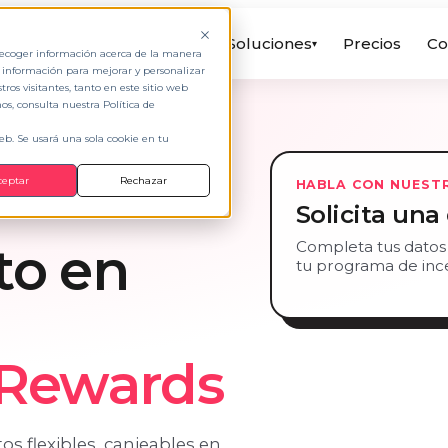
Soluciones
Precios
Co
▾
 recoger información acerca de la manera
a información para mejorar y personalizar
os visitantes, tanto en este sitio web
s, consulta nuestra Política de
web. Se usará una sola cookie en tu
ceptar
Rechazar
HABLA CON NUEST
Solicita un
to en
Completa tus datos
tu programa de ince
 Rewards
os flexibles, canjeables en