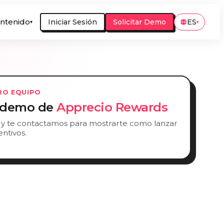
ntenido
Iniciar Sesión
Solicitar Demo
ES
▾
▾
RO EQUIPO
a demo de
Apprecio Rewards
 y te contactamos para mostrarte como lanzar
ntivos.