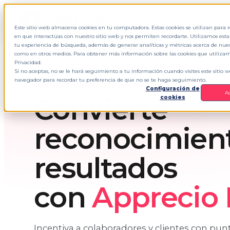
Usuarios
Empresas
Este sitio web almacena cookies en tu computadora. Estas cookies se utilizan para
en que interactúas con nuestro sitio web y nos permiten recordarte. Utilizamos est
tu experiencia de búsqueda, además de generar analíticas y métricas acerca de nuestr
como en otros medios. Para obtener más información sobre las cookies que utilizamo
Privacidad.
Si no aceptas, no se le hará seguimiento a tu información cuando visites este sitio 
navegador para recordar tu preferencia de que no se te haga seguimiento.
APPRECIO REWARDS
Configuración de
A
Convierte
cookies
reconocimien
resultados
con
Apprecio
Incentiva a colaboradores y clientes con punt