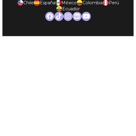
Chile
España
México
Colombia
Perú
Ecuador