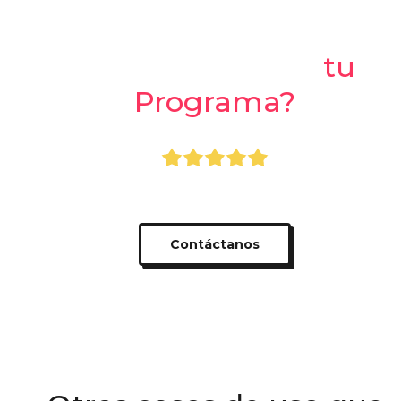
¿Listo para crear
tu
Programa?
+800.000 usuarios usando Apprecio
Contáctanos